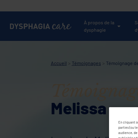
Main
navigation
À propos de la
S
dysphagie
d
Accueil
Témoignages
Témoignage de
Témoignag
Melissa
En cliquant s
parties (ou t
audience, de 
publicités ad