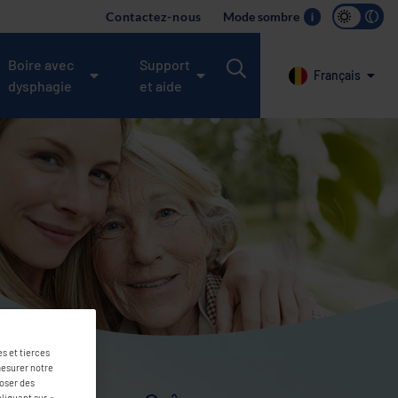
Contactez-nous
Mode sombre
i
Boire avec
Support
Français
dysphagie
et aide
s et tierces
mesurer notre
poser des
liquant sur «