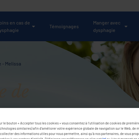
oins en cas de
Manger avec
Témoignages
ysphagie
dysphagie
 - Melissa
e de
ur le bouton « Accepter tous les cookies » vous consentez à l’utilisation de cookies de première
echnologies similaires) afin d’améliorer votre expérience globale de navigation sur le Web, de 
collecter des informations utiles pour nous permettre, ainsi qu’à nos partenaires, de vous pro
aptées à vos centres d’intérêt. Définissez vos préférences en cliquant
ici
ou à tout moment en c