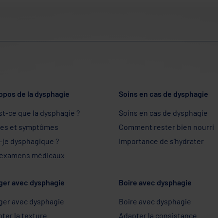
opos de la dysphagie
Soins en cas de dysphagie
st-ce que la dysphagie ?
Soins en cas de dysphagie
nes et symptômes
Comment rester bien nourri
-je dysphagique ?
Importance de s'hydrater
 examens médicaux
ger avec dysphagie
Boire avec dysphagie
ger avec dysphagie
Boire avec dysphagie
ter la texture
Adapter la consistance