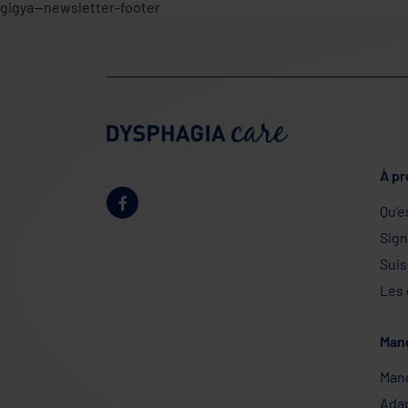
gigya--newsletter-footer
À pr
Qu'e
Sig
Suis
Les
Man
Man
Adap