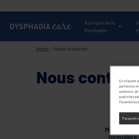
Main
navigation
À propos de la
S
dysphagie
d
Home
Nous contacter
Nous contact
En cliquant s
parties (ou t
audience, de 
publicités ad
Paramètres de
Paramètre
Merci de nou
formulaire 