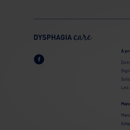
À pr
Qu'e
Sig
Suis
Les
Man
Man
Adap