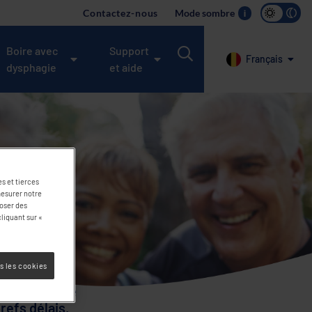
Contactez-nous
Mode sombre
i
Boire avec
Support
Français
dysphagie
et aide
s et tierces
mesurer notre
poser des
liquant sur «
s les cookies
ez remplir le
refs délais.