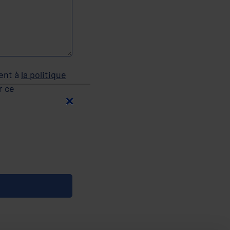
ent à
la politique
r ce
×