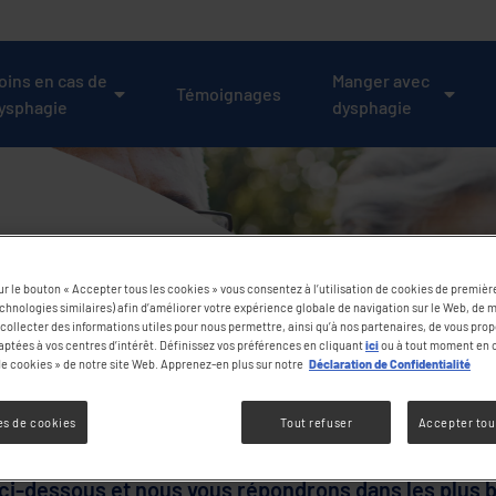
oins en cas de
Manger avec
Témoignages
ysphagie
dysphagie
er
ur le bouton « Accepter tous les cookies » vous consentez à l’utilisation de cookies de première
echnologies similaires) afin d’améliorer votre expérience globale de navigation sur le Web, de 
collecter des informations utiles pour nous permettre, ainsi qu’à nos partenaires, de vous pro
aptées à vos centres d’intérêt. Définissez vos préférences en cliquant
ici
ou à tout moment en c
 cookies » de notre site Web. Apprenez-en plus sur notre
Déclaration de Confidentialité
s de cookies
Tout refuser
Accepter tou
s avoir contactés concernant DysphagiaCare. Veuill
ci-dessous et nous vous répondrons dans les plus b