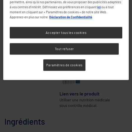
IDDSI
permettre, ainsi qu’à nos partenaires, de vous proposer des publicités adaptées
à vos centres d’intérêt. Définissez vos préférences en cliquant
ici
ou à tout
moment en cliquant sur « Paramètres de cookies » de notre site Web.
Apprenez-en plus sur notre
Déclaration de Confidentialité
Préparation
8 minutes
Accepter tous les cookies
Portion
1
Tout refuser
ThickenUp Fizzy
Produit utilisé
Paramètres de cookies
Lien vers le produit
Utiliser une nutrition médicale
sous contrôle médical.
Ingrédients